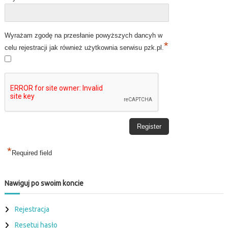
s
y
m
p
Wyrażam zgodę na przesłanie powyższych dancyh w
a
*
celu rejestracji jak również użytkownia serwisu pzk.pl.
t
y
k
ó
w
r
a
d
i
a
*
Required field
Nawiguj po swoim koncie
Rejestracja
Resetuj hasło