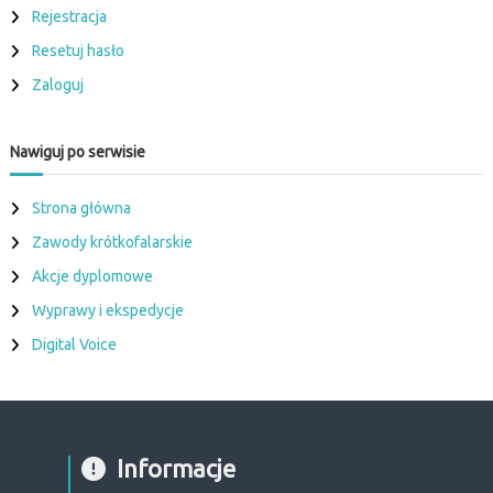
s
Rejestracja
y
Resetuj hasło
m
p
Zaloguj
a
t
y
Nawiguj po serwisie
k
ó
w
Strona główna
r
a
Zawody krótkofalarskie
d
i
Akcje dyplomowe
a
Wyprawy i ekspedycje
Digital Voice
Informacje